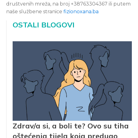
društvenih mreža, na broj +38763304367 ili putem
naše službene stranice
fizionoxana.ba
OSTALI BLOGOVI
Zdrav/a si, a boli te? Ovo su tiha
oštećenja tijela koja predugo