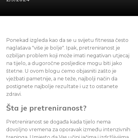
Ponekad izgleda kao da se u svijetu fitnessa često
naglašava "više je bolje". Ipak, pretreniranost je
ozbiljan problem koji može imati negativan utjecaj
na tijelo, a dugoročne posljedice mogu biti jako
štetne. U ovom blogu ćemo objasniti zašto je
vježbati pametnije, a ne teže, najbolji način da
postignete najbolje rezultate i uz to ostanete
zdravi.
Šta je pretreniranost?
Pretreniranost se događa kada tijelo nema
dovoljno vremena za oporavak između intenzivnih
treninga. Umjesto da Vas učini jačima i izdržljivijima,