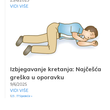
25/6/2025
VIDI VIŠE
Izbjegavanje kretanja: Najčešća
greška u oporavku
9/6/2025
VIDI VIŠE
1
2
3
…
17
Sljedeće »