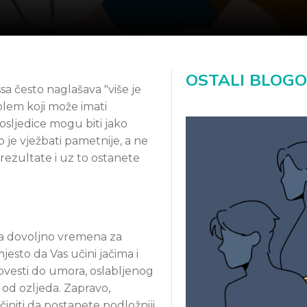
OSTALI BLOGO
sa često naglašava "više je
oblem koji može imati
osljedice mogu biti jako
 je vježbati pametnije, a ne
 rezultate i uz to ostanete
ma dovoljno vremena za
esto da Vas učini jačima i
dovesti do umora, oslabljenog
od ozljeda. Zapravo,
initi da postanete podložniji