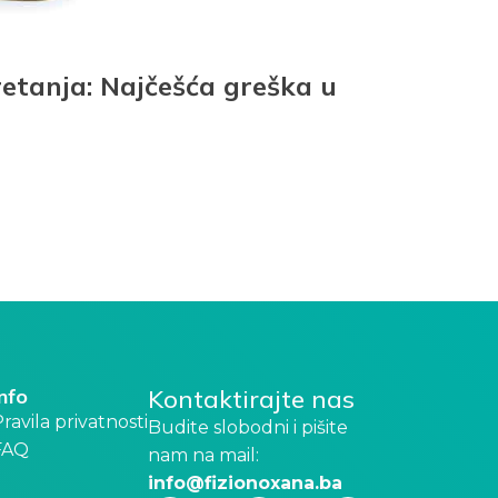
retanja: Najčešća greška u
Info
Kontaktirajte nas
ravila privatnosti
Budite slobodni i pišite
FAQ
nam na mail:
info@fizionoxana.ba