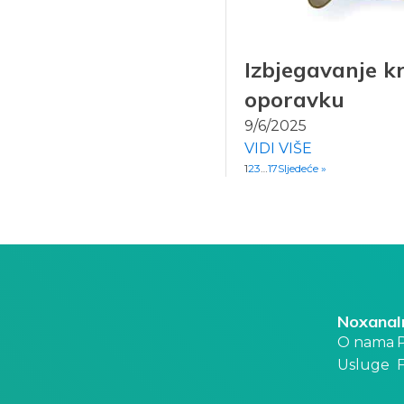
Izbjegavanje k
oporavku
9/6/2025
VIDI VIŠE
1
2
3
…
17
Sljedeće »
Noxana
O nama
P
Usluge