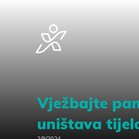
Vježbajte pam
uništava tijel
2/9/2024