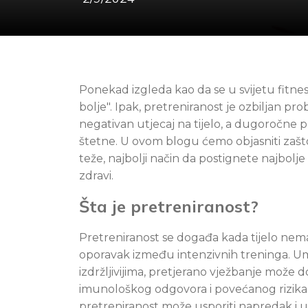
Ponekad izgleda kao da se u svijetu fitnes
bolje". Ipak, pretreniranost je ozbiljan pr
negativan utjecaj na tijelo, a dugoročne p
štetne. U ovom blogu ćemo objasniti zašto
teže, najbolji način da postignete najbolje
zdravi.
Šta je pretreniranost?
Pretreniranost se događa kada tijelo ne
oporavak između intenzivnih treninga. Umj
izdržljivijima, pretjerano vježbanje može 
imunološkog odgovora i povećanog rizika 
pretreniranost može usporiti napredak i uč