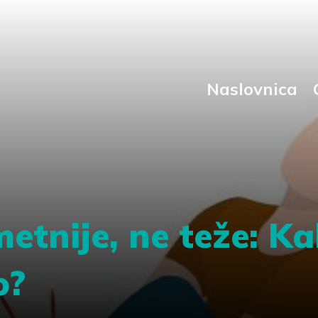
Naslovnica
etnije, ne teže: K
o?