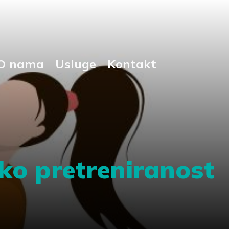
O nama
Usluge
Kontakt
ako pretreniranost