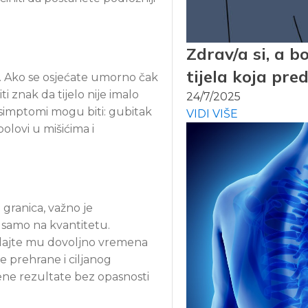
Zdrav/a si, a b
tijela koja pr
r. Ako se osjećate umorno čak
ti znak da tijelo nije imalo
24/7/2025
 simptomi mogu biti: gubitak
VIDI VIŠE
olovi u mišićima i
h granica, važno je
e samo na kvantitetu.
 i dajte mu dovoljno vremena
e prehrane i ciljanog
ene rezultate bez opasnosti