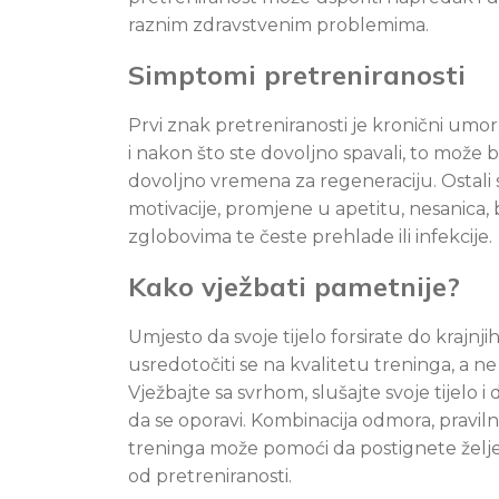
raznim zdravstvenim problemima.
Simptomi pretreniranosti
Prvi znak pretreniranosti je kronični umo
i nakon što ste dovoljno spavali, to može bi
dovoljno vremena za regeneraciju. Ostali
motivacije, promjene u apetitu, nesanica, b
zglobovima te česte prehlade ili infekcije.
Kako vježbati pametnije?
Umjesto da svoje tijelo forsirate do krajnji
usredotočiti se na kvalitetu treninga, a n
Vježbajte sa svrhom, slušajte svoje tijelo
da se oporavi. Kombinacija odmora, praviln
treninga može pomoći da postignete želj
od pretreniranosti.