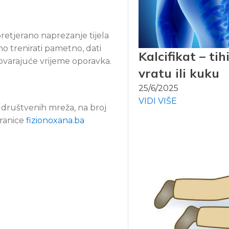
pretjerano naprezanje tijela
o trenirati pametno, dati
Kalcifikat – ti
govarajuće vrijeme oporavka.
vratu ili kuku
25/6/2025
VIDI VIŠE
 društvenih mreža, na broj
ranice
fizionoxana.ba