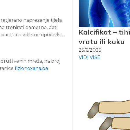
pretjerano naprezanje tijela
o trenirati pametno, dati
Kalcifikat – ti
govarajuće vrijeme oporavka.
vratu ili kuku
25/6/2025
VIDI VIŠE
 društvenih mreža, na broj
ranice
fizionoxana.ba