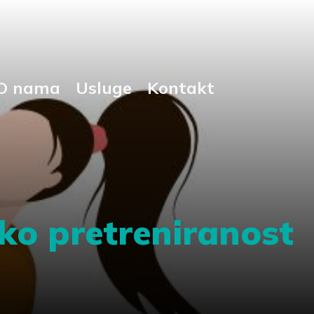
O nama
Usluge
Kontakt
ako pretreniranost