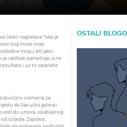
OSTALI BLOGO
sa često naglašava "više je
oblem koji može imati
osljedice mogu biti jako
 je vježbati pametnije, a ne
 rezultate i uz to ostanete
ma dovoljno vremena za
esto da Vas učini jačima i
dovesti do umora, oslabljenog
od ozljeda. Zapravo,
initi da postanete podložniji