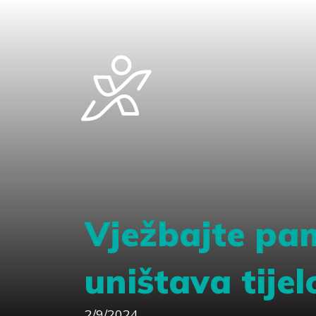
Vježbajte pam
uništava tijel
2/9/2024