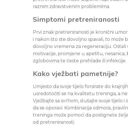
raznim zdravstvenim problemima.
Simptomi pretreniranosti
Prvi znak pretreniranosti je kronični umo
i nakon što ste dovoljno spavali, to može bi
dovoljno vremena za regeneraciju. Ostali
motivacije, promjene u apetitu, nesanica, b
zglobovima te česte prehlade ili infekcije.
Kako vježbati pametnije?
Umjesto da svoje tijelo forsirate do krajnji
usredotočiti se na kvalitetu treninga, a n
Vježbajte sa svrhom, slušajte svoje tijelo
da se oporavi. Kombinacija odmora, praviln
treninga može pomoći da postignete želj
od pretreniranosti.