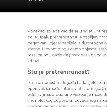
Ponekad izgleda kao da se u svijetu fitnes
bolje". Ipak, pretreniranost je ozbiljan pr
negativan utjecaj na tijelo, a dugoročne p
štetne. U ovom blogu ćemo objasniti zašto
teže, najbolji način da postignete najbolje
zdravi.
Šta je pretreniranost?
Pretreniranost se događa kada tijelo ne
oporavak između intenzivnih treninga. Umj
izdržljivijima, pretjerano vježbanje može 
imunološkog odgovora i povećanog rizika 
pretreniranost može usporiti napredak i uč