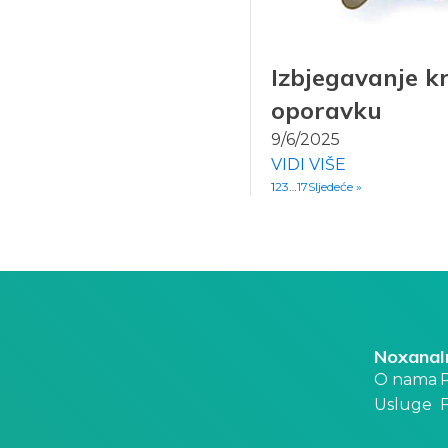
Izbjegavanje k
oporavku
9/6/2025
VIDI VIŠE
1
2
3
…
17
Sljedeće »
Noxana
O nama
P
Usluge