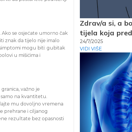
Zdrav/a si, a b
tijela koja pr
r. Ako se osjećate umorno čak
ti znak da tijelo nije imalo
24/7/2025
 simptomi mogu biti: gubitak
VIDI VIŠE
olovi u mišićima i
h granica, važno je
e samo na kvantitetu.
 i dajte mu dovoljno vremena
e prehrane i ciljanog
ene rezultate bez opasnosti