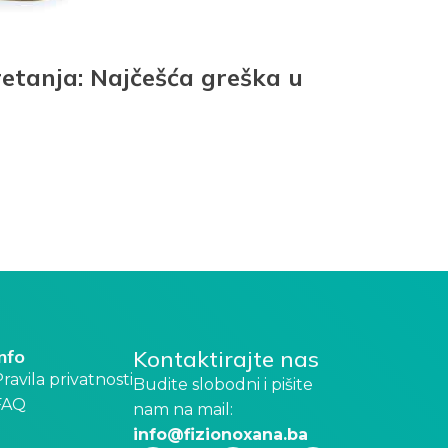
retanja: Najčešća greška u
Info
Kontaktirajte nas
ravila privatnosti
Budite slobodni i pišite
FAQ
nam na mail:
info@fizionoxana.ba