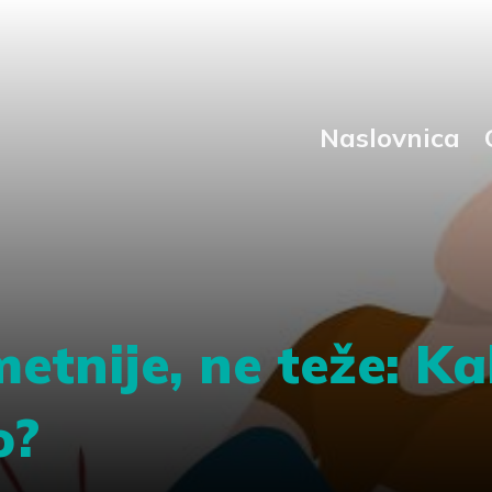
Naslovnica
etnije, ne teže: K
o?