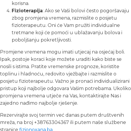
korisna.
Fizioterapija
: Ako se Vaši bolovi često pogoršavaju
zbog promjena vremena, razmislite o posjetu
fizioterapeutu. Oni će Vam pružiti individualne
tretmane koji će pomoći u ublažavanju bolova i
poboljšanju pokretljivosti.
Promjene vremena mogu imati utjecaj na osjećaj boli.
Ipak, postoje koraci koje možete uraditi kako biste se
nosili s istima. Pratite vremenske prognoze, koristite
toplinu i hladnoću, redovito vježbajte i razmislite o
posjetu fizioterapeutu. Važno je pronaći individualizirani
pristup koji najbolje odgovara Vašim potrebama. Ukoliko
promjena vremena utječe na Vas, kontaktirajte Nas i
zajedno nađimo najbolje rješenje.
Rezervirajte svoj termin već danas putem društvenih
mreža, na broj +38763304367 ili putem naše službene
stranice
fizionoxana.ba