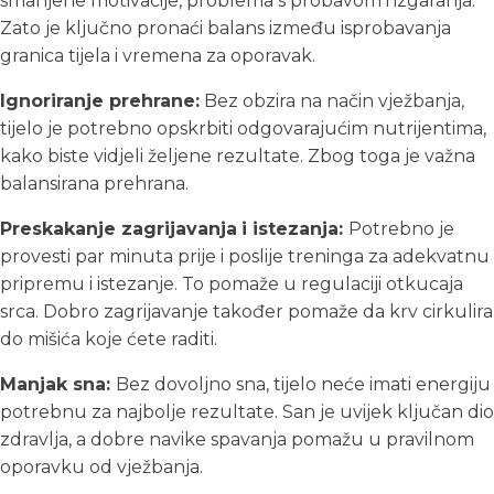
smanjene motivacije, problema s probavom i izgaranja.
Zato je ključno pronaći balans između isprobavanja
granica tijela i vremena za oporavak.
Ignoriranje prehrane:
Bez obzira na način vježbanja,
tijelo je potrebno opskrbiti odgovarajućim nutrijentima,
kako biste vidjeli željene rezultate. Zbog toga je važna
balansirana prehrana.
Preskakanje zagrijavanja
i istezanja:
Potrebno je
provesti par minuta prije i poslije treninga za adekvatnu
pripremu i istezanje. To pomaže u regulaciji otkucaja
srca. Dobro zagrijavanje također pomaže da krv cirkulira
do mišića koje ćete raditi.
Manjak sna:
Bez dovoljno sna, tijelo neće imati energiju
potrebnu za najbolje rezultate. San je uvijek ključan dio
zdravlja, a dobre navike spavanja pomažu u pravilnom
oporavku od vježbanja.