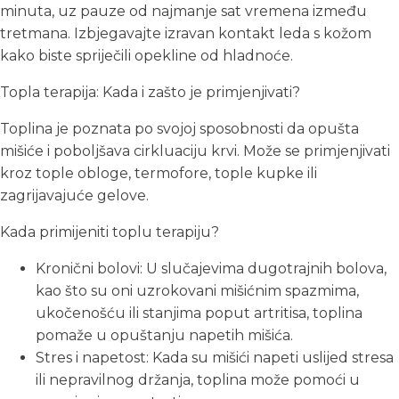
minuta, uz pauze od najmanje sat vremena između
tretmana. Izbjegavajte izravan kontakt leda s kožom
kako biste spriječili opekline od hladnoće.
Topla terapija: Kada i zašto je primjenjivati?
Toplina je poznata po svojoj sposobnosti da opušta
mišiće i poboljšava cirkluaciju krvi. Može se primjenjivati
kroz tople obloge, termofore, tople kupke ili
zagrijavajuće gelove.
Kada primijeniti toplu terapiju?
Kronični bolovi: U slučajevima dugotrajnih bolova,
kao što su oni uzrokovani mišićnim spazmima,
ukočenošću ili stanjima poput artritisa, toplina
pomaže u opuštanju napetih mišića.
Stres i napetost: Kada su mišići napeti uslijed stresa
ili nepravilnog držanja, toplina može pomoći u