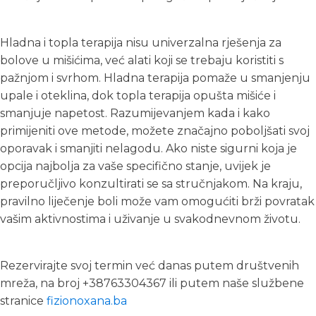
Hladna i topla terapija nisu univerzalna rješenja za
bolove u mišićima, već alati koji se trebaju koristiti s
pažnjom i svrhom. Hladna terapija pomaže u smanjenju
upale i oteklina, dok topla terapija opušta mišiće i
smanjuje napetost. Razumijevanjem kada i kako
primijeniti ove metode, možete značajno poboljšati svoj
oporavak i smanjiti nelagodu. Ako niste sigurni koja je
opcija najbolja za vaše specifično stanje, uvijek je
preporučljivo konzultirati se sa stručnjakom. Na kraju,
pravilno liječenje boli može vam omogućiti brži povratak
vašim aktivnostima i uživanje u svakodnevnom životu.
Rezervirajte svoj termin već danas putem društvenih
mreža, na broj +38763304367 ili putem naše službene
stranice
fizionoxana.ba