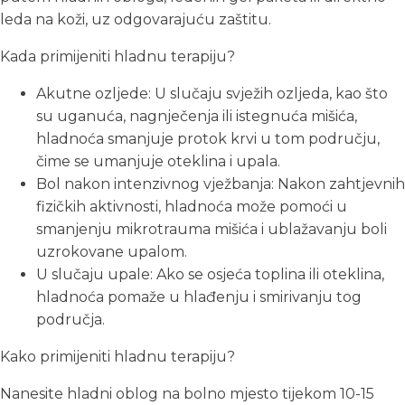
leda na koži, uz odgovarajuću zaštitu.
Kada primijeniti hladnu terapiju?
Akutne ozljede: U slučaju svježih ozljeda, kao što
su uganuća, nagnječenja ili istegnuća mišića,
hladnoća smanjuje protok krvi u tom području,
čime se umanjuje oteklina i upala.
Bol nakon intenzivnog vježbanja: Nakon zahtjevnih
fizičkih aktivnosti, hladnoća može pomoći u
smanjenju mikrotrauma mišića i ublažavanju boli
uzrokovane upalom.
U slučaju upale: Ako se osjeća toplina ili oteklina,
hladnoća pomaže u hlađenju i smirivanju tog
područja.
Kako primijeniti hladnu terapiju?
Nanesite hladni oblog na bolno mjesto tijekom 10-15