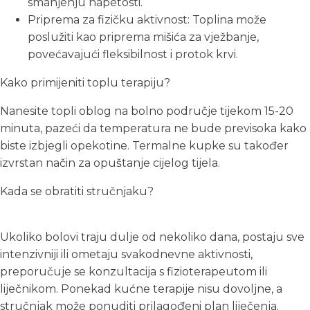
smanjenju napetosti.
Priprema za fizičku aktivnost: Toplina može
poslužiti kao priprema mišića za vježbanje,
povećavajući fleksibilnost i protok krvi.
Kako primijeniti toplu terapiju?
Nanesite topli oblog na bolno područje tijekom 15-20
minuta, pazeći da temperatura ne bude previsoka kako
biste izbjegli opekotine. Termalne kupke su također
izvrstan način za opuštanje cijelog tijela.
Kada se obratiti stručnjaku?
Ukoliko bolovi traju dulje od nekoliko dana, postaju sve
intenzivniji ili ometaju svakodnevne aktivnosti,
preporučuje se konzultacija s fizioterapeutom ili
liječnikom. Ponekad kućne terapije nisu dovoljne, a
stručnjak može ponuditi prilagođeni plan liječenja.