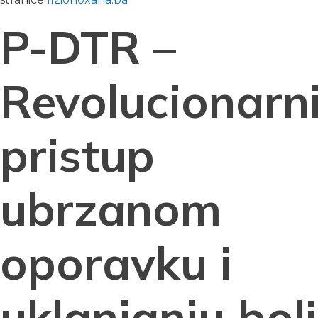
P-DTR –
Revolucionarn
pristup
ubrzanom
oporavku i
uklanjanju boli