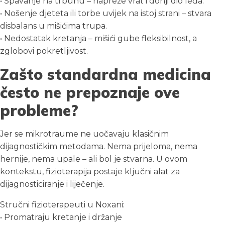
• Spavanje na trbuhu – napreže vrat i donji dio leđa.
• Nošenje djeteta ili torbe uvijek na istoj strani – stvara
disbalans u mišićima trupa.
• Nedostatak kretanja – mišići gube fleksibilnost, a
zglobovi pokretljivost.
Zašto standardna medicina
često ne prepoznaje ove
probleme?
Jer se mikrotraume ne uočavaju klasičnim
dijagnostičkim metodama. Nema prijeloma, nema
hernije, nema upale – ali bol je stvarna. U ovom
kontekstu, fizioterapija postaje ključni alat za
dijagnosticiranje i liječenje.
Stručni fizioterapeuti u Noxani:
• Promatraju kretanje i držanje