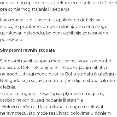
nepravilnog opterećenja, prekomjerne tjelesne težine ili
prekomjernog stajanja ili sjedenja.
Iako mnogi ljudi s ravnim stopalima ne doživljavaju
značajne probleme, u nekim slučajevima ona mogu
uzrokovati nelagodu, bolove i ozbiljnije zdravstvene
poteškoće.
Simptomi ravnih stopala
Simptomi ravnih stopala mogu se razlikovati od osobe
do osobe. Dok neki pojedinci ne doživljavaju nikakvu
nelagodu, drugi mogu osjetiti:• Bol u stopalu ili gležnju -
Nelagoda koja se javlja u prednjem dijelu stopala ili oko
gležnja.
• Umor u nogama - Osjećaj iscrpljenosti u nogama,
osobito nakon dužeg hodanja ili stajanja.
• Bolovi u leđima - Ravna stopala mogu uzrokovati
neravnotežu, što može rezultirati bolovima u donjem