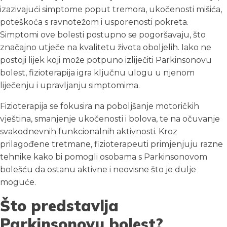
izazivajući simptome poput tremora, ukočenosti mišića,
poteškoća s ravnotežom i usporenosti pokreta.
Simptomi ove bolesti postupno se pogoršavaju, što
značajno utječe na kvalitetu života oboljelih. Iako ne
postoji lijek koji može potpuno izliječiti Parkinsonovu
bolest, fizioterapija igra ključnu ulogu u njenom
liječenju i upravljanju simptomima.
Fizioterapija se fokusira na poboljšanje motoričkih
vještina, smanjenje ukočenosti i bolova, te na očuvanje
svakodnevnih funkcionalnih aktivnosti. Kroz
prilagođene tretmane, fizioterapeuti primjenjuju razne
tehnike kako bi pomogli osobama s Parkinsonovom
bolešću da ostanu aktivne i neovisne što je dulje
moguće.
Što predstavlja
Parkinsonovu bolest?