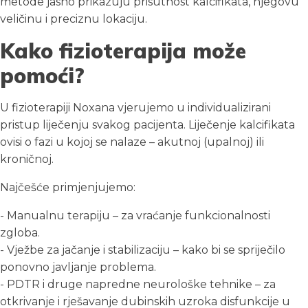
metode jasno prikazuju prisutnost kalcifikata, njegovu
veličinu i preciznu lokaciju.
Kako fizioterapija može
pomoći?
U fizioterapiji Noxana vjerujemo u individualizirani
pristup liječenju svakog pacijenta. Liječenje kalcifikata
ovisi o fazi u kojoj se nalaze – akutnoj (upalnoj) ili
kroničnoj.
Najčešće primjenjujemo:
- Manualnu terapiju – za vraćanje funkcionalnosti
zgloba.
- Vježbe za jačanje i stabilizaciju – kako bi se spriječilo
ponovno javljanje problema.
- PDTR i druge napredne neurološke tehnike – za
otkrivanje i rješavanje dubinskih uzroka disfunkcije u