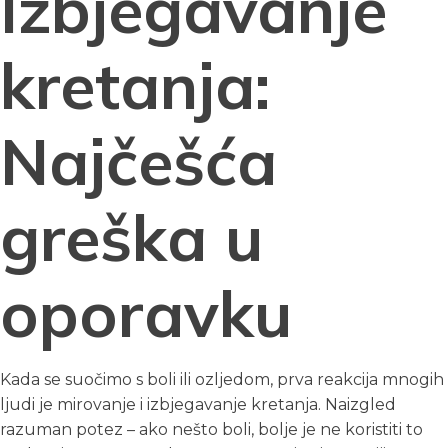
Izbjegavanje
kretanja:
Najčešća
greška u
oporavku
Kada se suočimo s boli ili ozljedom, prva reakcija mnogih
ljudi je mirovanje i izbjegavanje kretanja. Naizgled
razuman potez – ako nešto boli, bolje je ne koristiti to