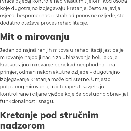
i vraća osjećaj kontrole nad vlastitim tijelom. Kod osoba
koje dugotrajno izbjegavaju kretanje, često se javlja
osjećaj bespomoćnosti i strah od ponovne ozljede, što
dodatno otežava proces rehabilitacije.
Mit o mirovanju
Jedan od najraširenijih mitova u rehabilitaciji jest da je
mirovanje najbolji način za ublažavanje boli. Iako je
kratkotrajno mirovanje ponekad neophodno – na
primjer, odmah nakon akutne ozljede – dugotrajno
izbjegavanje kretanja može biti štetno. Umjesto
potpunog mirovanja, fizioterapeuti savjetuju
kontrolirane i ciljane vježbe koje će postupno obnavljati
funkcionalnost i snagu.
Kretanje pod stručnim
nadzorom