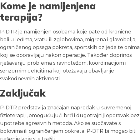
Kome je namijenjena
terapija?
P-DTR je namijenjen osobama koje pate od kronične
boli u leđima, vratu ili zglobovima, migrena i glavobolja,
ograničenog opsega pokreta, sportskih ozljeda te onima
koji se oporavljaju nakon operacije. Također doprinosi
rješavanju problema s ravnotežom, koordinacijom i
senzornim deficitima koji otežavaju obavljanje
svakodnevnih aktivnosti.
Zaključak
P-DTR predstavlja značajan napredak u suvremenoj
fizioterapiji, omogućujući brži i dugotrajniji oporavak bez
upotrebe agresivnih metoda. Ako se suočavate s
bolovima ili ograničenjem pokreta, P-DTR bi mogao biti
rješenje koje ste tražili.