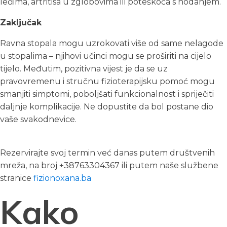
leđima, artritisa u zglobovima ili poteškoća s hodanjem.
Zaključak
Ravna stopala mogu uzrokovati više od same nelagode
u stopalima – njihovi učinci mogu se proširiti na cijelo
tijelo. Međutim, pozitivna vijest je da se uz
pravovremenu i stručnu fizioterapijsku pomoć mogu
smanjiti simptomi, poboljšati funkcionalnost i spriječiti
daljnje komplikacije. Ne dopustite da bol postane dio
vaše svakodnevice.
Rezervirajte svoj termin već danas putem društvenih
mreža, na broj +38763304367 ili putem naše službene
stranice
fizionoxana.ba
Kako