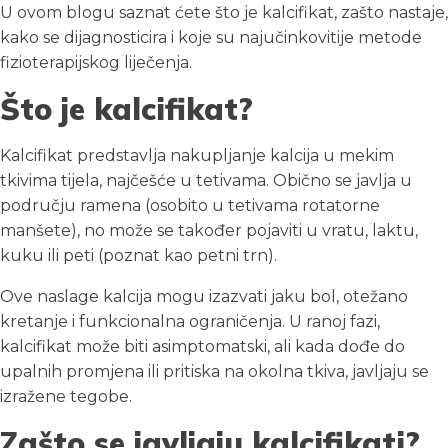
U ovom blogu saznat ćete što je kalcifikat, zašto nastaje,
kako se dijagnosticira i koje su najučinkovitije metode
fizioterapijskog liječenja.
Što je kalcifikat?
Kalcifikat predstavlja nakupljanje kalcija u mekim
tkivima tijela, najčešće u tetivama. Obično se javlja u
području ramena (osobito u tetivama rotatorne
manšete), no može se također pojaviti u vratu, laktu,
kuku ili peti (poznat kao petni trn).
Ove naslage kalcija mogu izazvati jaku bol, otežano
kretanje i funkcionalna ograničenja. U ranoj fazi,
kalcifikat može biti asimptomatski, ali kada dođe do
upalnih promjena ili pritiska na okolna tkiva, javljaju se
izražene tegobe.
Zašto se javljaju kalcifikati?