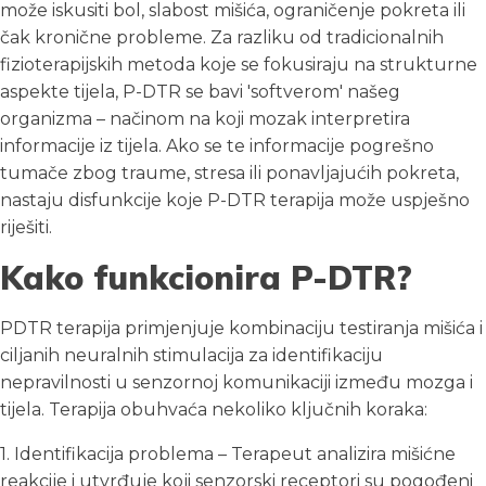
može iskusiti bol, slabost mišića, ograničenje pokreta ili
čak kronične probleme. Za razliku od tradicionalnih
fizioterapijskih metoda koje se fokusiraju na strukturne
aspekte tijela, P-DTR se bavi 'softverom' našeg
organizma – načinom na koji mozak interpretira
informacije iz tijela. Ako se te informacije pogrešno
tumače zbog traume, stresa ili ponavljajućih pokreta,
nastaju disfunkcije koje P-DTR terapija može uspješno
riješiti.
Kako funkcionira P-DTR?
PDTR terapija primjenjuje kombinaciju testiranja mišića i
ciljanih neuralnih stimulacija za identifikaciju
nepravilnosti u senzornoj komunikaciji između mozga i
tijela. Terapija obuhvaća nekoliko ključnih koraka:
1. Identifikacija problema – Terapeut analizira mišićne
reakcije i utvrđuje koji senzorski receptori su pogođeni