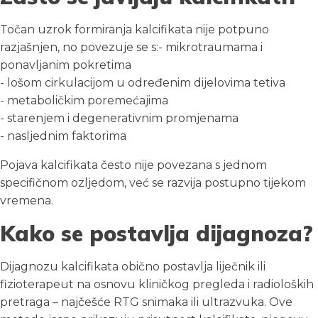
Točan uzrok formiranja kalcifikata nije potpuno
razjašnjen, no povezuje se s:- mikrotraumama i
ponavljanim pokretima
- lošom cirkulacijom u određenim dijelovima tetiva
- metaboličkim poremećajima
- starenjem i degenerativnim promjenama
- nasljednim faktorima
Pojava kalcifikata često nije povezana s jednom
specifičnom ozljedom, već se razvija postupno tijekom
vremena.
Kako se postavlja dijagnoza?
Dijagnozu kalcifikata obično postavlja liječnik ili
fizioterapeut na osnovu kliničkog pregleda i radioloških
pretraga – najčešće RTG snimaka ili ultrazvuka. Ove