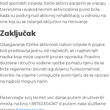
Kod sportskih ozljeda, fizički aktivni pacijenti se vraćaju
treninzima i svakodnevnim aktivnostima puno brže
kada su podvrgnuti aktivnoj rehabilitaciji, u odnosu na
one koji su se oslanjali isključivo na mirovanje.
Zaključak
Izbjegavanje fizičke aktivnosti nakon ozljede ili pojave
boli predstavlja jednu od najčešćih, ali i najštetnijih
navika koja može usporiti proces oporavka. Pravilno
dozirane i stručno vođene vježbe pomažu tijelu da se
brže regenerira i povrati izgubljenu funkcionalnost.
Krenite na vrijeme i omogućite svom tijelu da se oporavi
na najbolji mogući način.
Rezervirajte svoj termin već danas putem društvenih
mreža, na broj +38763304367 ili putem naše službene
stranice
fizionoxana.ba