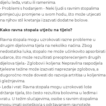
dijelu leđa, vratu ili ramenima.
• Problemi s hodanjem - Neki ljudi s ravnim stopalima
primjećuju promjene u svom hodu, što može utjecati
na njihov stil kretanja i izazvati dodatne bolove.
Kako ravna stopala utječu na tijelo?
Ravna stopala mogu uzrokovati razne probleme u
drugim dijelovima tijela na nekoliko načina. Zbog
nedostatka luka, stopalo ne može učinkovito apsorbirati
udarce, što može rezultirati preopterećenjem drugih
dijelova tijela.• Zglobovi i koljena: Nepravilna raspodjela
tjelesne težine može izazvati naprezanje zglobova, a
dugoročno može dovesti do razvoja artritisa u koljenima
i gležnjevima.
• Leđa i vrat: Ravna stopala mogu uzrokovati loše
držanje tijela, što često rezultira bolovima u leđima i
vratu. U težim slučajevima, osobe s ravnim stopalima
mogu imati poteškoća s održavanjem ravnoteže.