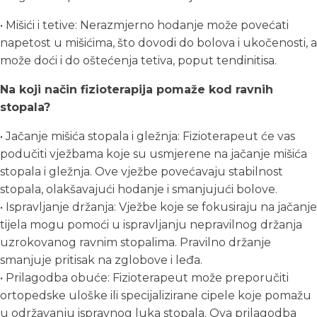
• Mišići i tetive: Nerazmjerno hodanje može povećati
napetost u mišićima, što dovodi do bolova i ukočenosti, a
može doći i do oštećenja tetiva, poput tendinitisa.
Na koji način fizioterapija pomaže kod ravnih
stopala?
• Jačanje mišića stopala i gležnja: Fizioterapeut će vas
podučiti vježbama koje su usmjerene na jačanje mišića
stopala i gležnja. Ove vježbe povećavaju stabilnost
stopala, olakšavajući hodanje i smanjujući bolove.
• Ispravljanje držanja: Vježbe koje se fokusiraju na jačanje
tijela mogu pomoći u ispravljanju nepravilnog držanja
uzrokovanog ravnim stopalima. Pravilno držanje
smanjuje pritisak na zglobove i leđa.
• Prilagodba obuće: Fizioterapeut može preporučiti
ortopedske uloške ili specijalizirane cipele koje pomažu
u održavanju ispravnog luka stopala. Ova prilagodba