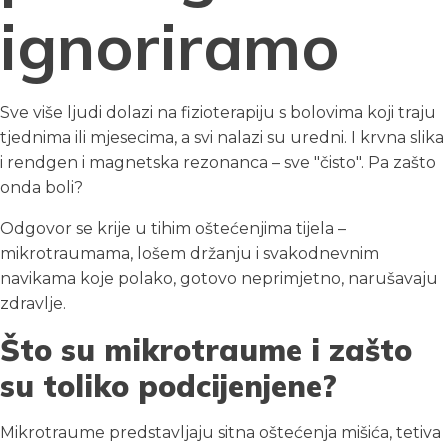
ignoriramo
Sve više ljudi dolazi na fizioterapiju s bolovima koji traju
tjednima ili mjesecima, a svi nalazi su uredni. I krvna slika
i rendgen i magnetska rezonanca – sve "čisto". Pa zašto
onda boli?
Odgovor se krije u tihim oštećenjima tijela –
mikrotraumama, lošem držanju i svakodnevnim
navikama koje polako, gotovo neprimjetno, narušavaju
zdravlje.
Što su mikrotraume i zašto
su toliko podcijenjene?
Mikrotraume predstavljaju sitna oštećenja mišića, tetiva