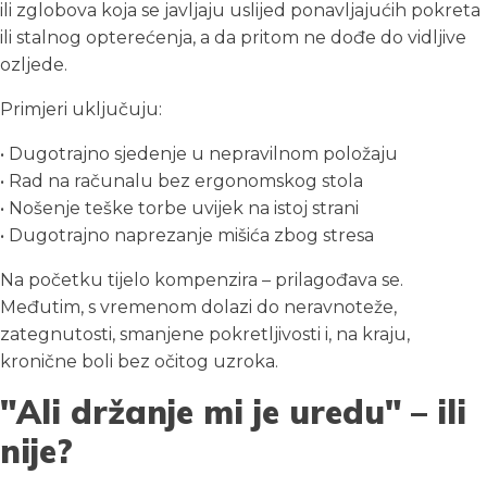
ili zglobova koja se javljaju uslijed ponavljajućih pokreta
ili stalnog opterećenja, a da pritom ne dođe do vidljive
ozljede.
Primjeri uključuju:
• Dugotrajno sjedenje u nepravilnom položaju
• Rad na računalu bez ergonomskog stola
• Nošenje teške torbe uvijek na istoj strani
• Dugotrajno naprezanje mišića zbog stresa
Na početku tijelo kompenzira – prilagođava se.
Međutim, s vremenom dolazi do neravnoteže,
zategnutosti, smanjene pokretljivosti i, na kraju,
kronične boli bez očitog uzroka.
"Ali držanje mi je uredu" – ili
nije?