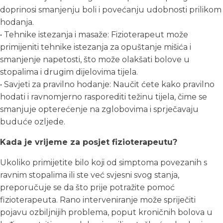
doprinosi smanjenju boli i povećanju udobnosti prilikom
hodanja.
• Tehnike istezanja i masaže: Fizioterapeut može
primijeniti tehnike istezanja za opuštanje mišića i
smanjenje napetosti, što može olakšati bolove u
stopalima i drugim dijelovima tijela.
• Savjeti za pravilno hodanje: Naučit ćete kako pravilno
hodati i ravnomjerno rasporediti težinu tijela, čime se
smanjuje opterećenje na zglobovima i sprječavaju
buduće ozljede.
Kada je vrijeme za posjet fizioterapeutu?
Ukoliko primijetite bilo koji od simptoma povezanih s
ravnim stopalima ili ste već svjesni svog stanja,
preporučuje se da što prije potražite pomoć
fizioterapeuta. Rano interveniranje može spriječiti
pojavu ozbiljnijih problema, poput kroničnih bolova u