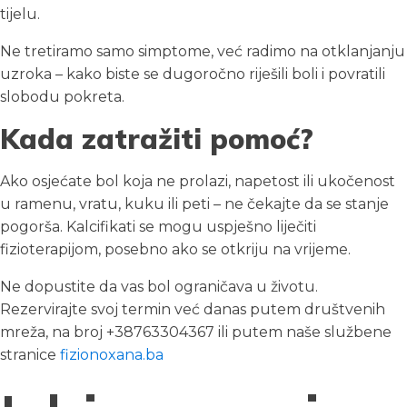
tijelu.
Ne tretiramo samo simptome, već radimo na otklanjanju
uzroka – kako biste se dugoročno riješili boli i povratili
slobodu pokreta.
Kada zatražiti pomoć?
Ako osjećate bol koja ne prolazi, napetost ili ukočenost
u ramenu, vratu, kuku ili peti – ne čekajte da se stanje
pogorša. Kalcifikati se mogu uspješno liječiti
fizioterapijom, posebno ako se otkriju na vrijeme.
Ne dopustite da vas bol ograničava u životu.
Rezervirajte svoj termin već danas putem društvenih
mreža, na broj +38763304367 ili putem naše službene
stranice
fizionoxana.ba