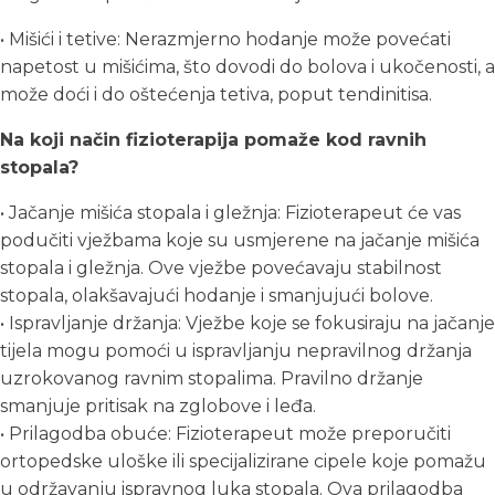
• Mišići i tetive: Nerazmjerno hodanje može povećati
napetost u mišićima, što dovodi do bolova i ukočenosti, a
može doći i do oštećenja tetiva, poput tendinitisa.
Na koji način fizioterapija pomaže kod ravnih
stopala?
• Jačanje mišića stopala i gležnja: Fizioterapeut će vas
podučiti vježbama koje su usmjerene na jačanje mišića
stopala i gležnja. Ove vježbe povećavaju stabilnost
stopala, olakšavajući hodanje i smanjujući bolove.
• Ispravljanje držanja: Vježbe koje se fokusiraju na jačanje
tijela mogu pomoći u ispravljanju nepravilnog držanja
uzrokovanog ravnim stopalima. Pravilno držanje
smanjuje pritisak na zglobove i leđa.
• Prilagodba obuće: Fizioterapeut može preporučiti
ortopedske uloške ili specijalizirane cipele koje pomažu
u održavanju ispravnog luka stopala. Ova prilagodba