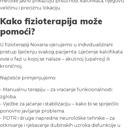
metode jasno prikazuju prisutnost kalcifikata, njegovu
veličinu i preciznu lokaciju.
Kako fizioterapija može
pomoći?
U fizioterapiji Noxana vjerujemo u individualizirani
pristup liječenju svakog pacijenta. Liječenje kalcifikata
ovisi o fazi u kojoj se nalaze – akutnoj (upalnoj) ili
kroničnoj.
Najčešće primjenjujemo:
- Manualnu terapiju – za vraćanje funkcionalnosti
zgloba.
- Vježbe za jačanje i stabilizaciju – kako bi se spriječilo
ponovno javljanje problema.
- PDTR i druge napredne neurološke tehnike – za
otkrivanje i rješavanje dubinskih uzroka disfunkcije u