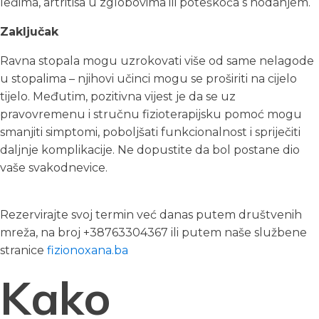
leđima, artritisa u zglobovima ili poteškoća s hodanjem.
Zaključak
Ravna stopala mogu uzrokovati više od same nelagode
u stopalima – njihovi učinci mogu se proširiti na cijelo
tijelo. Međutim, pozitivna vijest je da se uz
pravovremenu i stručnu fizioterapijsku pomoć mogu
smanjiti simptomi, poboljšati funkcionalnost i spriječiti
daljnje komplikacije. Ne dopustite da bol postane dio
vaše svakodnevice.
Rezervirajte svoj termin već danas putem društvenih
mreža, na broj +38763304367 ili putem naše službene
stranice
fizionoxana.ba
Kako