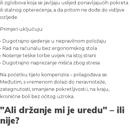
ili zglobova koja se javljaju uslijed ponavljajućih pokreta
ili stalnog opterećenja, a da pritom ne dođe do vidljive
ozljede.
Primjeri uključuju:
• Dugotrajno sjedenje u nepravilnom položaju
• Rad na računalu bez ergonomskog stola
• Nošenje teške torbe uvijek na istoj strani
• Dugotrajno naprezanje mišića zbog stresa
Na početku tijelo kompenzira – prilagođava se.
Međutim, s vremenom dolazi do neravnoteže,
zategnutosti, smanjene pokretljivosti i, na kraju,
kronične boli bez očitog uzroka.
"Ali držanje mi je uredu" – ili
nije?