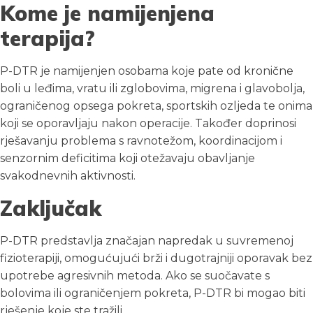
Kome je namijenjena
terapija?
P-DTR je namijenjen osobama koje pate od kronične
boli u leđima, vratu ili zglobovima, migrena i glavobolja,
ograničenog opsega pokreta, sportskih ozljeda te onima
koji se oporavljaju nakon operacije. Također doprinosi
rješavanju problema s ravnotežom, koordinacijom i
senzornim deficitima koji otežavaju obavljanje
svakodnevnih aktivnosti.
Zaključak
P-DTR predstavlja značajan napredak u suvremenoj
fizioterapiji, omogućujući brži i dugotrajniji oporavak bez
upotrebe agresivnih metoda. Ako se suočavate s
bolovima ili ograničenjem pokreta, P-DTR bi mogao biti
rješenje koje ste tražili.