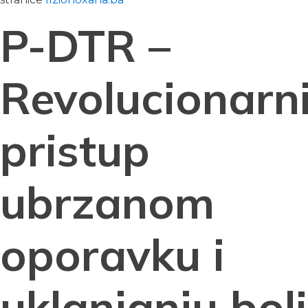
P-DTR –
Revolucionarn
pristup
ubrzanom
oporavku i
uklanjanju boli