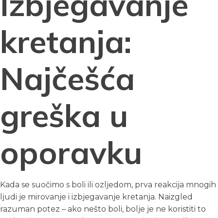
Izbjegavanje
kretanja:
Najčešća
greška u
oporavku
Kada se suočimo s boli ili ozljedom, prva reakcija mnogih
ljudi je mirovanje i izbjegavanje kretanja. Naizgled
razuman potez – ako nešto boli, bolje je ne koristiti to