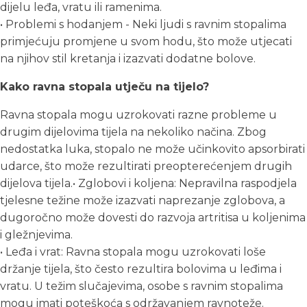
dijelu leđa, vratu ili ramenima.
• Problemi s hodanjem - Neki ljudi s ravnim stopalima
primjećuju promjene u svom hodu, što može utjecati
na njihov stil kretanja i izazvati dodatne bolove.
Kako ravna stopala utječu na tijelo?
Ravna stopala mogu uzrokovati razne probleme u
drugim dijelovima tijela na nekoliko načina. Zbog
nedostatka luka, stopalo ne može učinkovito apsorbirati
udarce, što može rezultirati preopterećenjem drugih
dijelova tijela.• Zglobovi i koljena: Nepravilna raspodjela
tjelesne težine može izazvati naprezanje zglobova, a
dugoročno može dovesti do razvoja artritisa u koljenima
i gležnjevima.
• Leđa i vrat: Ravna stopala mogu uzrokovati loše
držanje tijela, što često rezultira bolovima u leđima i
vratu. U težim slučajevima, osobe s ravnim stopalima
mogu imati poteškoća s održavanjem ravnoteže.