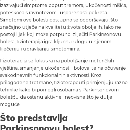
izazivajući simptome poput tremora, ukočenosti mišića,
poteškoća s ravnotežom i usporenosti pokreta.
Simptomi ove bolesti postupno se pogoršavaju, što
značajno utječe na kvalitetu života oboljelih. Iako ne
postoji lijek koji može potpuno izliječiti Parkinsonovu
bolest, fizioterapija igra ključnu ulogu u njenom
liječenju i upravljanju simptomima.
Fizioterapija se fokusira na poboljšanje motoričkih
vještina, smanjenje ukočenosti i bolova, te na očuvanje
svakodnevnih funkcionalnih aktivnosti. Kroz
prilagođene tretmane, fizioterapeuti primjenjuju razne
tehnike kako bi pomogli osobama s Parkinsonovom
bolešću da ostanu aktivne i neovisne što je dulje
moguće.
Što predstavlja
Parkinsonovu bolest?