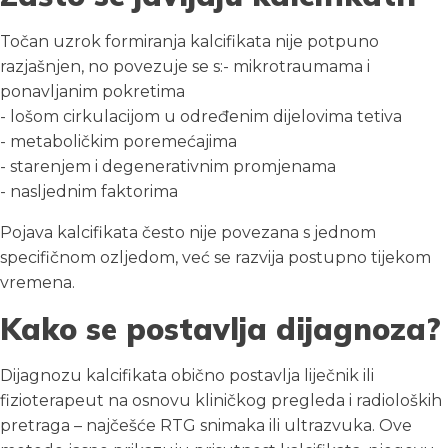
Točan uzrok formiranja kalcifikata nije potpuno
razjašnjen, no povezuje se s:- mikrotraumama i
ponavljanim pokretima
- lošom cirkulacijom u određenim dijelovima tetiva
- metaboličkim poremećajima
- starenjem i degenerativnim promjenama
- nasljednim faktorima
Pojava kalcifikata često nije povezana s jednom
specifičnom ozljedom, već se razvija postupno tijekom
vremena.
Kako se postavlja dijagnoza?
Dijagnozu kalcifikata obično postavlja liječnik ili
fizioterapeut na osnovu kliničkog pregleda i radioloških
pretraga – najčešće RTG snimaka ili ultrazvuka. Ove