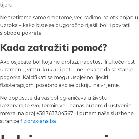
tijelu.
Ne tretiramo samo simptome, već radimo na otklanjanju
uzroka – kako biste se dugoročno riješili boli i povratili
slobodu pokreta.
Kada zatražiti pomoć?
Ako osjećate bol koja ne prolazi, napetost ili ukočenost
u ramenu, vratu, kuku ili peti – ne čekajte da se stanje
pogorša. Kalcifikati se mogu uspješno liječiti
fizioterapijom, posebno ako se otkriju na vrijeme.
Ne dopustite da vas bol ograničava u životu.
Rezervirajte svoj termin već danas putem društvenih
mreža, na broj +38763304367 ili putem naše službene
stranice
fizionoxana.ba