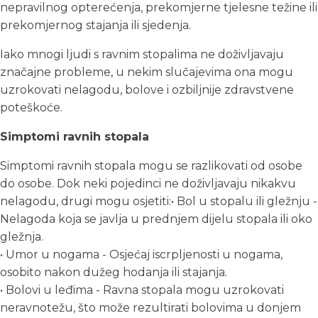
nepravilnog opterećenja, prekomjerne tjelesne težine ili
prekomjernog stajanja ili sjedenja.
Iako mnogi ljudi s ravnim stopalima ne doživljavaju
značajne probleme, u nekim slučajevima ona mogu
uzrokovati nelagodu, bolove i ozbiljnije zdravstvene
poteškoće.
Simptomi ravnih stopala
Simptomi ravnih stopala mogu se razlikovati od osobe
do osobe. Dok neki pojedinci ne doživljavaju nikakvu
nelagodu, drugi mogu osjetiti:• Bol u stopalu ili gležnju -
Nelagoda koja se javlja u prednjem dijelu stopala ili oko
gležnja.
• Umor u nogama - Osjećaj iscrpljenosti u nogama,
osobito nakon dužeg hodanja ili stajanja.
• Bolovi u leđima - Ravna stopala mogu uzrokovati
neravnotežu, što može rezultirati bolovima u donjem