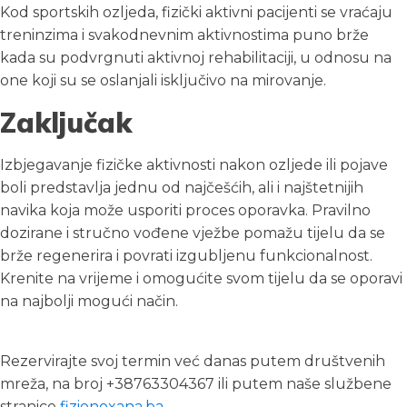
Kod sportskih ozljeda, fizički aktivni pacijenti se vraćaju
treninzima i svakodnevnim aktivnostima puno brže
kada su podvrgnuti aktivnoj rehabilitaciji, u odnosu na
one koji su se oslanjali isključivo na mirovanje.
Zaključak
Izbjegavanje fizičke aktivnosti nakon ozljede ili pojave
boli predstavlja jednu od najčešćih, ali i najštetnijih
navika koja može usporiti proces oporavka. Pravilno
dozirane i stručno vođene vježbe pomažu tijelu da se
brže regenerira i povrati izgubljenu funkcionalnost.
Krenite na vrijeme i omogućite svom tijelu da se oporavi
na najbolji mogući način.
Rezervirajte svoj termin već danas putem društvenih
mreža, na broj +38763304367 ili putem naše službene
stranice
fizionoxana.ba