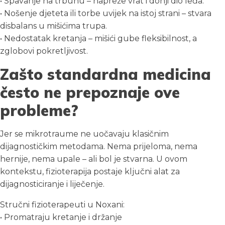
• Spavanje na trbuhu – napreže vrat i donji dio leđa.
• Nošenje djeteta ili torbe uvijek na istoj strani – stvara
disbalans u mišićima trupa.
• Nedostatak kretanja – mišići gube fleksibilnost, a
zglobovi pokretljivost.
Zašto standardna medicina
često ne prepoznaje ove
probleme?
Jer se mikrotraume ne uočavaju klasičnim
dijagnostičkim metodama. Nema prijeloma, nema
hernije, nema upale – ali bol je stvarna. U ovom
kontekstu, fizioterapija postaje ključni alat za
dijagnosticiranje i liječenje.
Stručni fizioterapeuti u Noxani:
• Promatraju kretanje i držanje