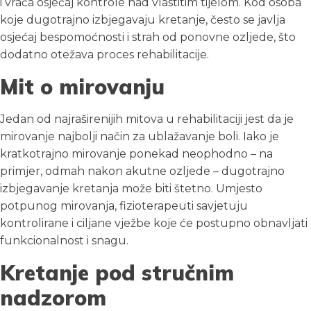
i vraća osjećaj kontrole nad vlastitim tijelom. Kod osoba
koje dugotrajno izbjegavaju kretanje, često se javlja
osjećaj bespomoćnosti i strah od ponovne ozljede, što
dodatno otežava proces rehabilitacije.
Mit o mirovanju
Jedan od najraširenijih mitova u rehabilitaciji jest da je
mirovanje najbolji način za ublažavanje boli. Iako je
kratkotrajno mirovanje ponekad neophodno – na
primjer, odmah nakon akutne ozljede – dugotrajno
izbjegavanje kretanja može biti štetno. Umjesto
potpunog mirovanja, fizioterapeuti savjetuju
kontrolirane i ciljane vježbe koje će postupno obnavljati
funkcionalnost i snagu.
Kretanje pod stručnim
nadzorom