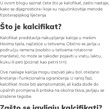
U ovom blogu saznat ćete što je kalcifikat, zašto nastaje,
kako se dijagnosticira i koje su najučinkovitije metode
fizioterapijskog liječenja.
Što je kalcifikat?
Kalcifikat predstavlja nakupljanje kalcija u mekim
tkivima tijela, najčešće u tetivama. Obično se javlja u
području ramena (osobito u tetivama rotatorne
manšete), no može se također pojaviti u vratu, laktu,
kuku ili peti (poznat kao petni trn).
Ove naslage kalcija mogu izazvati jaku bol, otežano
kretanje i funkcionalna ograničenja. U ranoj fazi,
kalcifikat može biti asimptomatski, ali kada dođe do
upalnih promjena ili pritiska na okolna tkiva, javljaju se
izražene tegobe.
Zašto se javljaju kalcifikati?