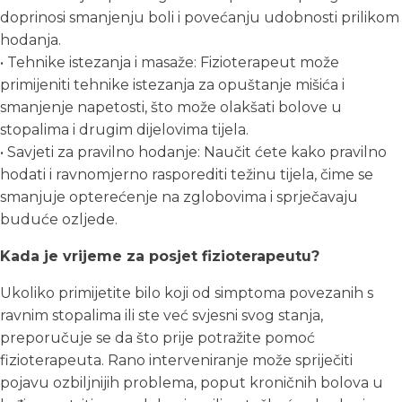
doprinosi smanjenju boli i povećanju udobnosti prilikom
hodanja.
• Tehnike istezanja i masaže: Fizioterapeut može
primijeniti tehnike istezanja za opuštanje mišića i
smanjenje napetosti, što može olakšati bolove u
stopalima i drugim dijelovima tijela.
• Savjeti za pravilno hodanje: Naučit ćete kako pravilno
hodati i ravnomjerno rasporediti težinu tijela, čime se
smanjuje opterećenje na zglobovima i sprječavaju
buduće ozljede.
Kada je vrijeme za posjet fizioterapeutu?
Ukoliko primijetite bilo koji od simptoma povezanih s
ravnim stopalima ili ste već svjesni svog stanja,
preporučuje se da što prije potražite pomoć
fizioterapeuta. Rano interveniranje može spriječiti
pojavu ozbiljnijih problema, poput kroničnih bolova u