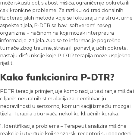
može iskusiti bol, slabost mišića, ograničenje pokreta ili
čak kronične probleme. Za razliku od tradicionalnih
fizioterapijskih metoda koje se fokusiraju na strukturne
aspekte tijela, P-DTR se bavi 'softverom' našeg
organizma – načinom na koji mozak interpretira
informacije iz tijela. Ako se te informacije pogrešno
tumače zbog traume, stresa ili ponavljajućih pokreta,
nastaju disfunkcije koje P-DTR terapija može uspješno
riješiti.
Kako funkcionira P-DTR?
PDTR terapija primjenjuje kombinaciju testiranja mišića i
ciljanih neuralnih stimulacija za identifikaciju
nepravilnosti u senzornoj komunikaciji između mozga i
tijela. Terapija obuhvaća nekoliko ključnih koraka:
1. Identifikacija problema – Terapeut analizira mišićne
reakcije i utvrđuje koji senzorski receptori su pogođeni