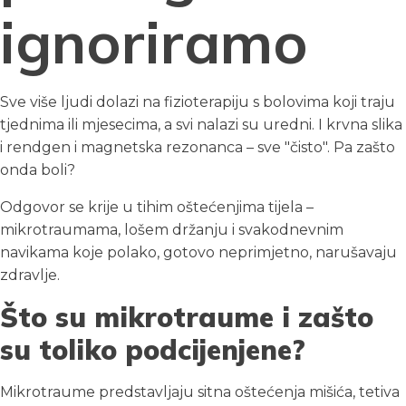
ignoriramo
Sve više ljudi dolazi na fizioterapiju s bolovima koji traju
tjednima ili mjesecima, a svi nalazi su uredni. I krvna slika
i rendgen i magnetska rezonanca – sve "čisto". Pa zašto
onda boli?
Odgovor se krije u tihim oštećenjima tijela –
mikrotraumama, lošem držanju i svakodnevnim
navikama koje polako, gotovo neprimjetno, narušavaju
zdravlje.
Što su mikrotraume i zašto
su toliko podcijenjene?
Mikrotraume predstavljaju sitna oštećenja mišića, tetiva