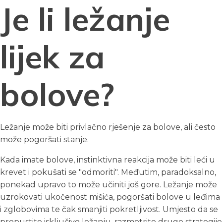
Je li ležanje
lijek za
bolove?
Ležanje može biti privlačno rješenje za bolove, ali često
može pogoršati stanje.
Kada imate bolove, instinktivna reakcija može biti leći u
krevet i pokušati se "odmoriti". Međutim, paradoksalno,
ponekad upravo to može učiniti još gore. Ležanje može
uzrokovati ukočenost mišića, pogoršati bolove u leđima
i zglobovima te čak smanjiti pokretljivost. Umjesto da se
prepustite isključivo ležanju, razmotrite druge strategije