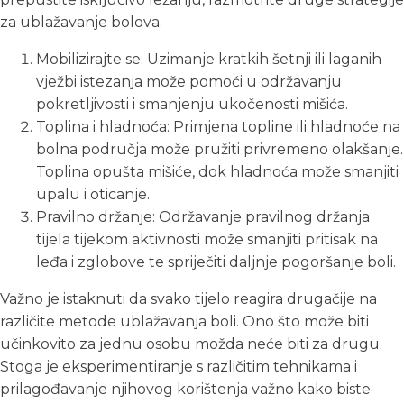
za ublažavanje bolova.
Mobilizirajte se: Uzimanje kratkih šetnji ili laganih
vježbi istezanja može pomoći u održavanju
pokretljivosti i smanjenju ukočenosti mišića.
Toplina i hladnoća: Primjena topline ili hladnoće na
bolna područja može pružiti privremeno olakšanje.
Toplina opušta mišiće, dok hladnoća može smanjiti
upalu i oticanje.
Pravilno držanje: Održavanje pravilnog držanja
tijela tijekom aktivnosti može smanjiti pritisak na
leđa i zglobove te spriječiti daljnje pogoršanje boli.
Važno je istaknuti da svako tijelo reagira drugačije na
različite metode ublažavanja boli. Ono što može biti
učinkovito za jednu osobu možda neće biti za drugu.
Stoga je eksperimentiranje s različitim tehnikama i
prilagođavanje njihovog korištenja važno kako biste