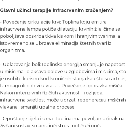
Glavni učinci terapije infracrvenim zračenjem?
- Povećanje cirkulacije krvi: Toplina koju emitira
infracrvena lampa potiče dilataciju krvnih žila, čime se
poboljšava opskrba tkiva kisikom i hranjivim tvarima, a
istovremeno se ubrzava eliminacija štetnih tvari iz
organizma.
- Ublažavanje boli:Toplinska energija smanjuje napetost
u mišićima i olakšava bolove u zglobovima i mišićima, što
je osobito korisno kod kroničnih stanja kao što su artritis,
lumbago ili bolovi u vratu.- Povećanje oporavka mišića:
Nakon intenzivnih fizičkih aktivnosti ili ozljeda,
infracrvena svjetlost može ubrzati regeneraciju mišićnih
vlakana i smanjiti upalne procese.
- Opuštanje tijela i uma: Toplina ima povoljan učinak na
živčani sustav, smanjujući stres i potičući opću