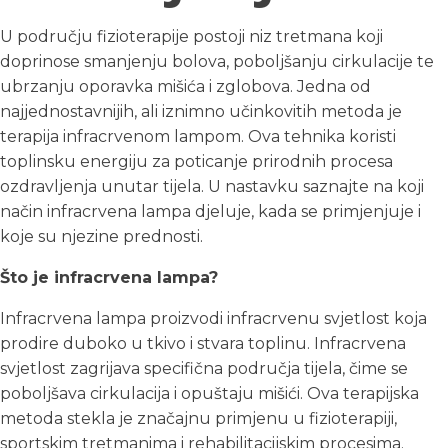
U području fizioterapije postoji niz tretmana koji
doprinose smanjenju bolova, poboljšanju cirkulacije te
ubrzanju oporavka mišića i zglobova. Jedna od
najjednostavnijih, ali iznimno učinkovitih metoda je
terapija infracrvenom lampom. Ova tehnika koristi
toplinsku energiju za poticanje prirodnih procesa
ozdravljenja unutar tijela. U nastavku saznajte na koji
način infracrvena lampa djeluje, kada se primjenjuje i
koje su njezine prednosti.
Što je infracrvena lampa?
Infracrvena lampa proizvodi infracrvenu svjetlost koja
prodire duboko u tkivo i stvara toplinu. Infracrvena
svjetlost zagrijava specifična područja tijela, čime se
poboljšava cirkulacija i opuštaju mišići. Ova terapijska
metoda stekla je značajnu primjenu u fizioterapiji,
sportskim tretmanima i rehabilitacijskim procesima.