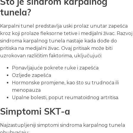
Što je sindrom karpalnog
tunela?
Karpalni tunel predstavlja uski prolaz unutar zapešća
kroz koji prolaze fleksorne tetive i medijalni živac. Razvoj
sindroma karpalnog tunela nastaje kada dođe do
pritiska na medijalni živac. Ovaj pritisak može biti
uzrokovan različitim faktorima, uključujući:
Ponavljajuće pokrete ruke i zapešća
Ozljede zapešća
Hormonske promjene, kao što su trudnoća ili
menopauza
Upalne bolesti, poput reumatoidnog artritisa.
Simptomi SKT-a
Najzastupljeniji simptomi sindroma karpalnog tunela
obuhvaćaju: