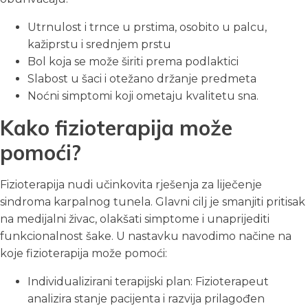
Utrnulost i trnce u prstima, osobito u palcu,
kažiprstu i srednjem prstu
Bol koja se može širiti prema podlaktici
Slabost u šaci i otežano držanje predmeta
Noćni simptomi koji ometaju kvalitetu sna.
Kako fizioterapija može
pomoći?
Fizioterapija nudi učinkovita rješenja za liječenje
sindroma karpalnog tunela. Glavni cilj je smanjiti pritisak
na medijalni živac, olakšati simptome i unaprijediti
funkcionalnost šake. U nastavku navodimo načine na
koje fizioterapija može pomoći:
Individualizirani terapijski plan: Fizioterapeut
analizira stanje pacijenta i razvija prilagođen