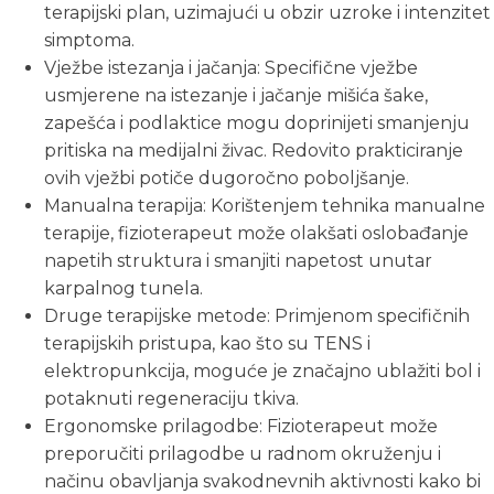
terapijski plan, uzimajući u obzir uzroke i intenzitet
simptoma.
Vježbe istezanja i jačanja: Specifične vježbe
usmjerene na istezanje i jačanje mišića šake,
zapešća i podlaktice mogu doprinijeti smanjenju
pritiska na medijalni živac. Redovito prakticiranje
ovih vježbi potiče dugoročno poboljšanje.
Manualna terapija: Korištenjem tehnika manualne
terapije, fizioterapeut može olakšati oslobađanje
napetih struktura i smanjiti napetost unutar
karpalnog tunela.
Druge terapijske metode: Primjenom specifičnih
terapijskih pristupa, kao što su TENS i
elektropunkcija, moguće je značajno ublažiti bol i
potaknuti regeneraciju tkiva.
Ergonomske prilagodbe: Fizioterapeut može
preporučiti prilagodbe u radnom okruženju i
načinu obavljanja svakodnevnih aktivnosti kako bi