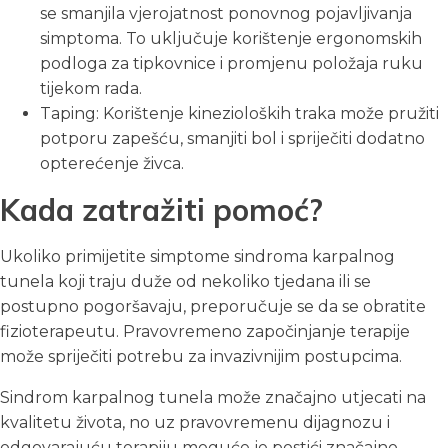
se smanjila vjerojatnost ponovnog pojavljivanja
simptoma. To uključuje korištenje ergonomskih
podloga za tipkovnice i promjenu položaja ruku
tijekom rada.
Taping: Korištenje kinezioloških traka može pružiti
potporu zapešću, smanjiti bol i spriječiti dodatno
opterećenje živca.
Kada zatražiti pomoć?
Ukoliko primijetite simptome sindroma karpalnog
tunela koji traju duže od nekoliko tjedana ili se
postupno pogoršavaju, preporučuje se da se obratite
fizioterapeutu. Pravovremeno započinjanje terapije
može spriječiti potrebu za invazivnijim postupcima.
Sindrom karpalnog tunela može značajno utjecati na
kvalitetu života, no uz pravovremenu dijagnozu i
odgovarajuću terapiju moguće je postići značajno